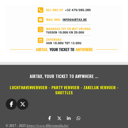
AIRTAX, YOUR TICKET TO ANYWHERE ...
LUCHTHAVENVERVOER - PARTY VERVOER - ZAKELIJK VERVOER -
SHUTTLES
F
X
a
c
D
D
S
D
e
e
e
h
e
© 2017 - 2025
https://www.40lovemedia.be/
b