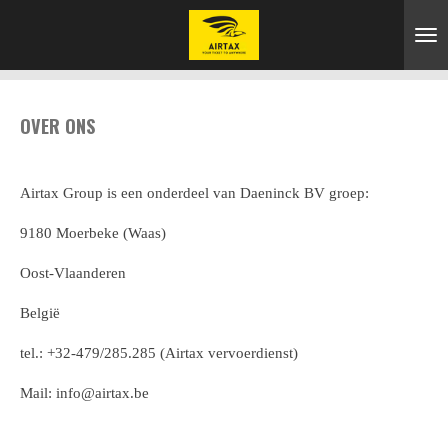
Ga
direct
naar
de
OVER ONS
hoofdinhoud
Airtax Group is een onderdeel van Daeninck BV groep:
9180 Moerbeke (Waas)
Oost-Vlaanderen
België
tel.: +32-479/285.285 (Airtax vervoerdienst)
Mail: info@airtax.be